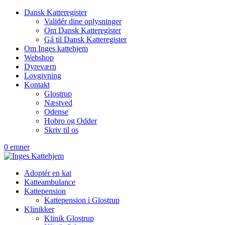
Dansk Katteregister
Validér dine oplysninger
Om Dansk Katteregister
Gå til Dansk Katteregister
Om Inges kattehjem
Webshop
Dyreværn
Lovgivning
Kontakt
Glostrup
Næstved
Odense
Hobro og Odder
Skriv til os
0 emner
Adoptér en kat
Katteambulance
Kattepension
Kattepension i Glostrup
Klinikker
Klinik Glostrup