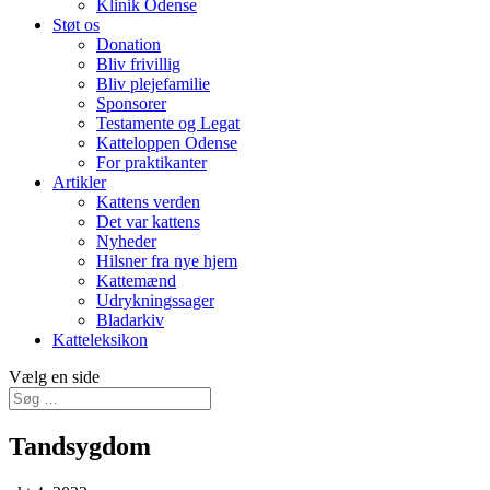
Klinik Odense
Støt os
Donation
Bliv frivillig
Bliv plejefamilie
Sponsorer
Testamente og Legat
Katteloppen Odense
For praktikanter
Artikler
Kattens verden
Det var kattens
Nyheder
Hilsner fra nye hjem
Kattemænd
Udrykningssager
Bladarkiv
Katteleksikon
Vælg en side
Tandsygdom