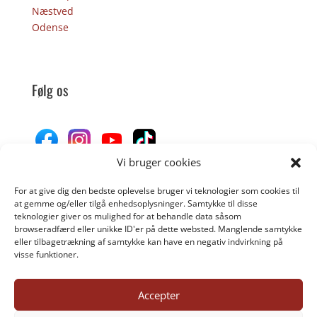
Næstved
Odense
Følg os
Vi bruger cookies
For at give dig den bedste oplevelse bruger vi teknologier som cookies til
Donér til Inges Kattehjem
at gemme og/eller tilgå enhedsoplysninger. Samtykke til disse
teknologier giver os mulighed for at behandle data såsom
browseradfærd eller unikke ID'er på dette websted. Manglende samtykke
eller tilbagetrækning af samtykke kan have en negativ indvirkning på
DONÉR
visse funktioner.
Accepter