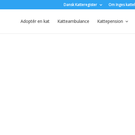
Dansk Katteregister
Om Inges katte
Adoptér en kat
Katteambulance
Kattepension