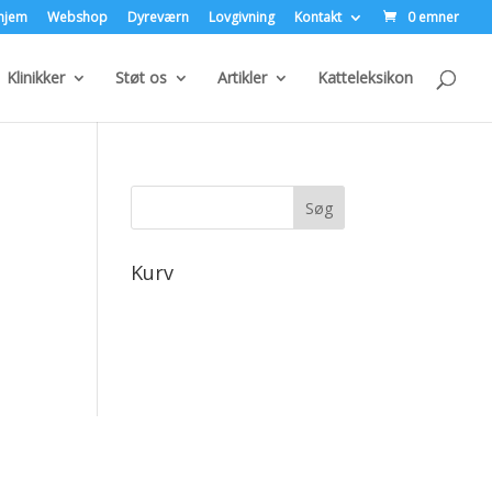
hjem
Webshop
Dyreværn
Lovgivning
Kontakt
0 emner
Klinikker
Støt os
Artikler
Katteleksikon
Kurv