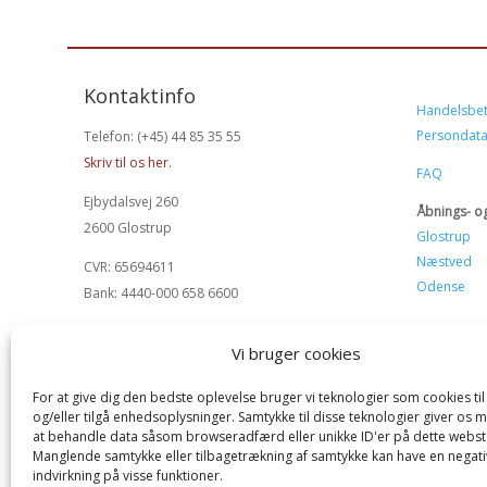
Kontaktinfo
Handelsbet
Persondata
Telefon: (+45) 44 85 35 55
Skriv til os her.
FAQ
Ejbydalsvej 260
Åbnings- og
2600 Glostrup
Glostrup
Næstved
CVR: 65694611
Odense
Bank: 4440-000 658 6600
Vi bruger cookies
For at give dig den bedste oplevelse bruger vi teknologier som cookies t
og/eller tilgå enhedsoplysninger. Samtykke til disse teknologier giver os 
at behandle data såsom browseradfærd eller unikke ID'er på dette webst
Manglende samtykke eller tilbagetrækning af samtykke kan have en negati
indvirkning på visse funktioner.