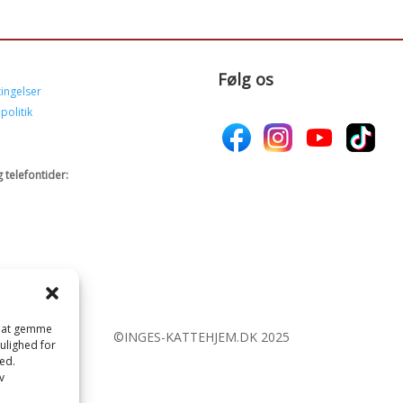
Følg os
ingelser
politik
 telefontider:
il at gemme
©INGES-KATTEHJEM.DK 2025
mulighed for
ed.
v