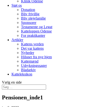
Klinik Odense
Støt os
Donation
Bliv frivillig
Bliv plejefamilie
Sponsorer
Testamente og Legat
Katteloppen Odense
For praktikanter
Artikler
Kattens verden
Det var kattens
Nyheder
Hilsner fra nye hjem
Kattemænd
Udrykningssager
Bladarkiv
Katteleksikon
Vælg en side
Pensionen_inde1