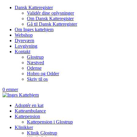
Dansk Katteregister
Validér dine oplysninger
Om Dansk Katteregister
Gå til Dansk Katteregister
Om Inges kattehjem
Webshop
Dyreværn
Lovgivning
Kontakt
Glostrup
Næstved
Odense
Hobro og Odder
Skriv til os
0 emner
Adoptér en kat
Katteambulance
Kattepension
Kattepension i Glostrup
Klinikker
Klinik Glostrup