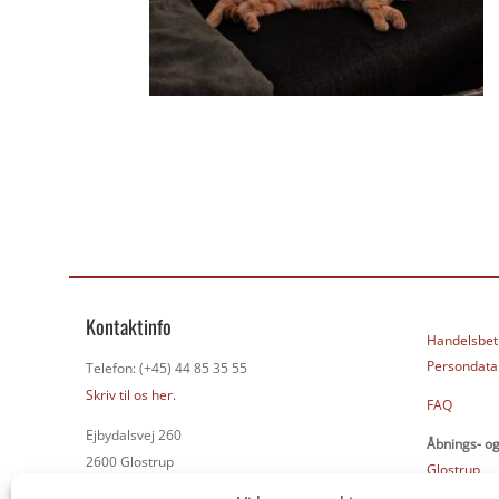
Kontaktinfo
Handelsbet
Persondatap
Telefon: (+45) 44 85 35 55
Skriv til os her.
FAQ
Ejbydalsvej 260
Åbnings- og
2600 Glostrup
Glostrup
Næstved