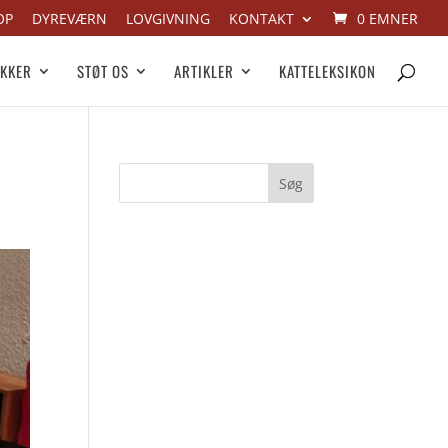
OP
DYREVÆRN
LOVGIVNING
KONTAKT
0 EMNER
IKKER
STØT OS
ARTIKLER
KATTELEKSIKON