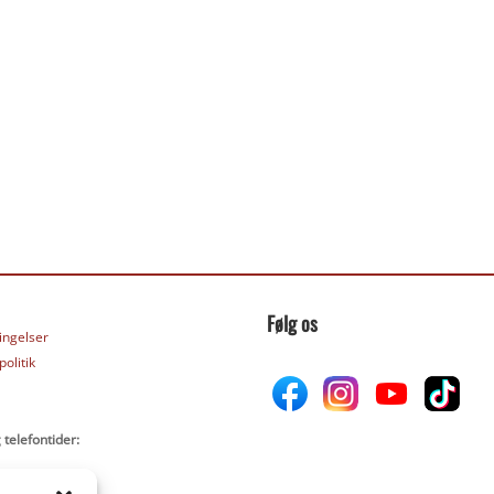
Følg os
ingelser
olitik
 telefontider: