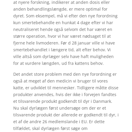
at nyere forskning, indikerer at anden dosis eller
anden behandlingslængde, er mere optimal for
dyret. Som eksempel, må vi efter den nye forordning
kun smertebehandle en hunkat 4 dage efter vi har
neutraliseret hende også selvom det har været en
større operation, hvor vi har været nødsaget til at
fjerne hele livmoderen. Før d 28 januar ville vi have
smertebehandlet i længere tid, alt efter behov. Vi
ville altså som dyrlæger selv have haft muligheden
for at vurdere længden, ud fra kattens behov.
Det andet store problem med den nye forordning er
også at meget af den medicin vi bruger til vores
katte, er udviklet til mennesker. Tidligere måtte disse
produkter anvendes, hvis der ikke i forvejen fandtes
et tilsvarende produkt godkendt til dyr i Danmark.
Nu skal dyrlægen først undersøge om der er et
tilsvarende produkt der allerede er godkendt til dyr, i
et af de andre 26 medlemslande i EU. Er dette
tilfældet, skal dyrlægen først søge om