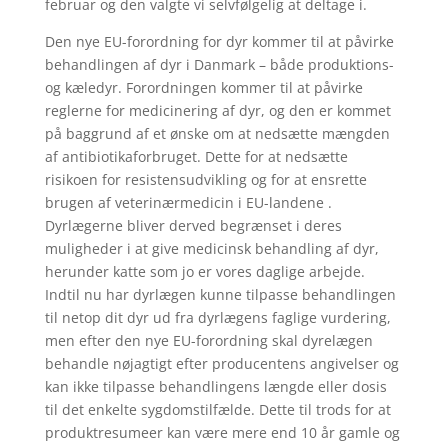
februar og den valgte vi selvfølgelig at deltage i.
Den nye EU-forordning for dyr kommer til at påvirke
behandlingen af dyr i Danmark – både produktions-
og kæledyr. Forordningen kommer til at påvirke
reglerne for medicinering af dyr, og den er kommet
på baggrund af et ønske om at nedsætte mængden
af antibiotikaforbruget. Dette for at nedsætte
risikoen for resistensudvikling og for at ensrette
brugen af veterinærmedicin i EU-landene .
Dyrlægerne bliver derved begrænset i deres
muligheder i at give medicinsk behandling af dyr,
herunder katte som jo er vores daglige arbejde.
Indtil nu har dyrlægen kunne tilpasse behandlingen
til netop dit dyr ud fra dyrlægens faglige vurdering,
men efter den nye EU-forordning skal dyrelægen
behandle nøjagtigt efter producentens angivelser og
kan ikke tilpasse behandlingens længde eller dosis
til det enkelte sygdomstilfælde. Dette til trods for at
produktresumeer kan være mere end 10 år gamle og