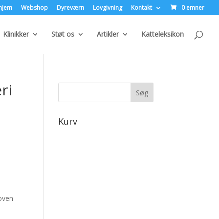
hjem
Webshop
Dyreværn
Lovgivning
Kontakt
0 emner
Klinikker
Støt os
Artikler
Katteleksikon
ri
Kurv
loven