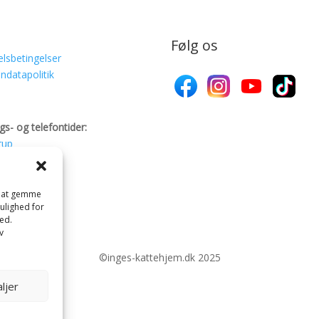
Følg os
lsbetingelser
ndatapolitik
gs- og telefontider:
rup
ved
se
il at gemme
mulighed for
ed.
v
©inges-kattehjem.dk 2025
ljer