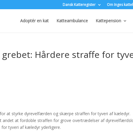
Dansk Katteregister
Om Inges katte
Adoptér en kat
Katteambulance
Kattepension
rebet: Hårdere straffe for tyve
or at styrke dyrevelfærden og skærpe straffen for tyveri af kæledyr.
t andet at fordoble straffen for grove overtrædelser af dyrevelfærds
or tyveri af kæledyr yderligere.