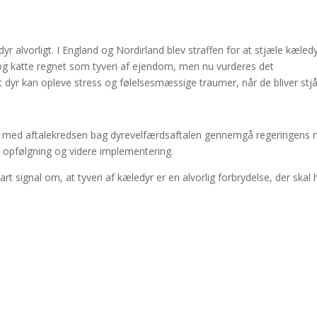
r alvorligt. I England og Nordirland blev straffen for at stjæle kæled
e og katte regnet som tyveri af ejendom, men nu vurderes det
 dyr kan opleve stress og følelsesmæssige traumer, når de bliver stjå
 med aftalekredsen bag dyrevelfærdsaftalen gennemgå regeringens 
sk opfølgning og videre implementering.
rt signal om, at tyveri af kæledyr er en alvorlig forbrydelse, der skal