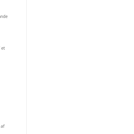
tande
 et
 af