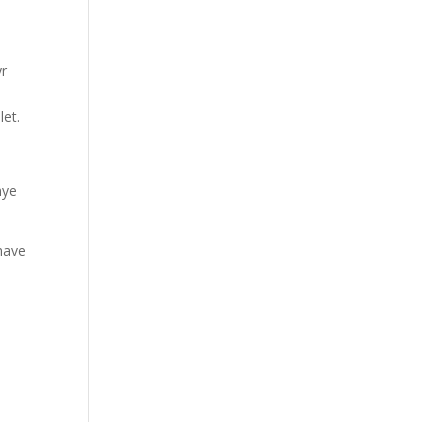
yr
let.
nye
 have