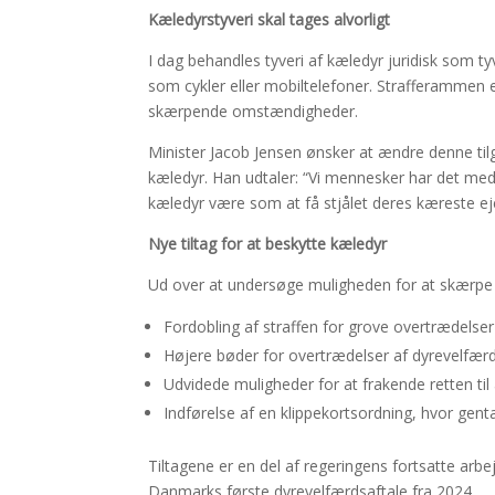
Kæledyrstyveri skal tages alvorligt
I dag behandles tyveri af kæledyr juridisk som ty
som cykler eller mobiltelefoner. Strafferammen er
skærpende omstændigheder.
Minister Jacob Jensen ønsker at ændre denne t
kæledyr. Han udtaler: “Vi mennesker har det med a
kæledyr være som at få stjålet deres kæreste ej
Nye tiltag for at beskytte kæledyr
Ud over at undersøge muligheden for at skærpe st
Fordobling af straffen for grove overtrædelser
Højere bøder for overtrædelser af dyrevelfær
Udvidede muligheder for at frakende retten til 
Indførelse af en klippekortsordning, hvor gent
Tiltagene er en del af regeringens fortsatte ar
Danmarks første dyrevelfærdsaftale fra 2024.