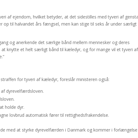
veri af ejendom, hvilket betyder, at det sidestilles med tyveri af gens
 op til halvandet års fængsel, men kan stige til seks år under særligt
ilgang og anerkende det særlige bånd mellem mennesker og deres
t knytte et helt særligt bånd til kæledyr, og for mange vil et tyveri af
e.”
raffen for tyveri af kæledyr, foreslår ministeren også:
 af dyrevelfærdsloven.
dsloven.
at holde dyr.
agne lovbrud automatisk fører til rettighedsfrakendelse.
bejde med at styrke dyrevelfærden i Danmark og kommer i forlængelse