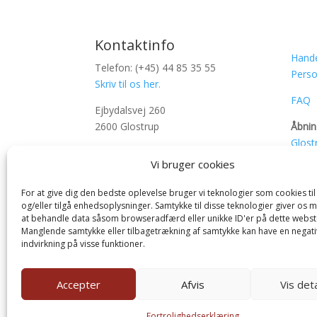
Kontaktinfo
Hande
Telefon: (+45) 44 85 35 55
Perso
Skriv til os her.
FAQ
Ejbydalsvej 260
2600 Glostrup
Åbnin
Glost
CVR: 65694611
Næst
Vi bruger cookies
Bank: 4440-000 658 6600
Oden
For at give dig den bedste oplevelse bruger vi teknologier som cookies t
og/eller tilgå enhedsoplysninger. Samtykke til disse teknologier giver os 
at behandle data såsom browseradfærd eller unikke ID'er på dette webst
Manglende samtykke eller tilbagetrækning af samtykke kan have en negati
indvirkning på visse funktioner.
Accepter
Afvis
Vis deta
Fortrolighedserklæring