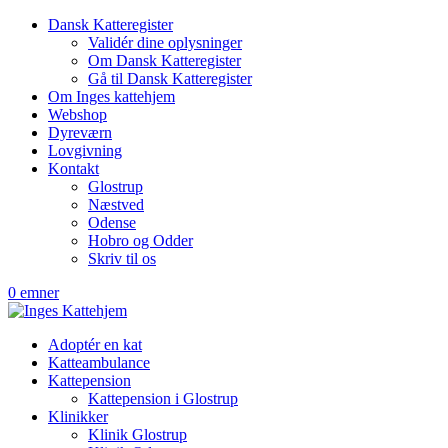
Dansk Katteregister
Validér dine oplysninger
Om Dansk Katteregister
Gå til Dansk Katteregister
Om Inges kattehjem
Webshop
Dyreværn
Lovgivning
Kontakt
Glostrup
Næstved
Odense
Hobro og Odder
Skriv til os
0 emner
Adoptér en kat
Katteambulance
Kattepension
Kattepension i Glostrup
Klinikker
Klinik Glostrup