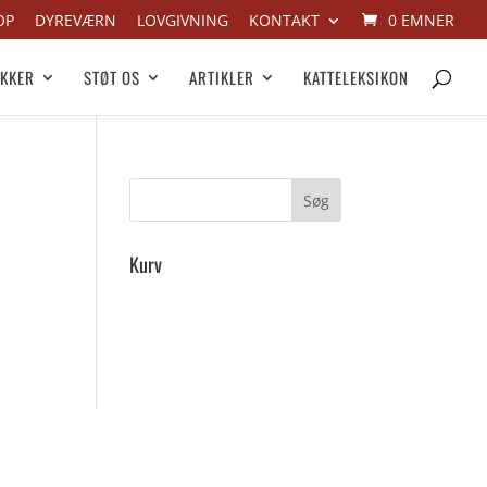
OP
DYREVÆRN
LOVGIVNING
KONTAKT
0 EMNER
IKKER
STØT OS
ARTIKLER
KATTELEKSIKON
Kurv