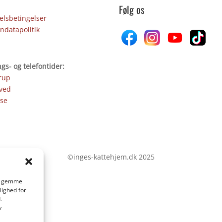
Følg os
lsbetingelser
ndatapolitik
gs- og telefontider:
rup
ved
se
©inges-kattehjem.dk 2025
 at gemme
lighed for
.
v