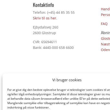
Kontaktinfo
Hande
Telefon: (+45) 44 85 35 55
Perso
Skriv til os her.
FAQ
Ejbydalsvej 260
2600 Glostrup
Åbnin
Glost
CVR: 65694611
Næst
Bank: 4440-000 658 6600
Oden
Vi bruger cookies
For at give dig den bedste oplevelse bruger vi teknologier som cookies til
og/eller tilgå enhedsoplysninger. Samtykke til disse teknologier giver os mu
at behandle data såsom browseradfærd eller unikke ID'er på dette websted
Manglende samtykke eller tilbagetrækning af samtykke kan have en negati
indvirkning på visse funktioner.