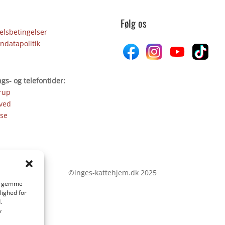
Følg os
lsbetingelser
ndatapolitik
gs- og telefontider:
rup
ved
se
©inges-kattehjem.dk 2025
 at gemme
lighed for
.
v