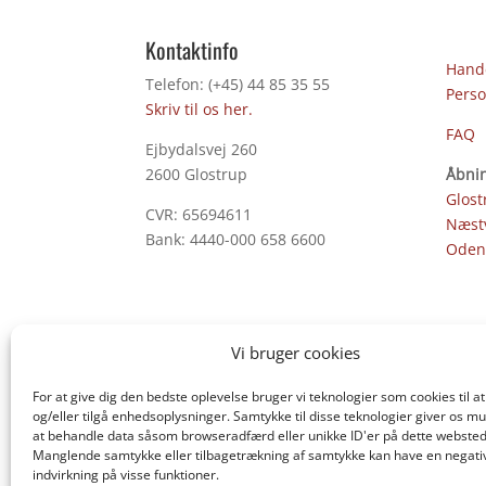
Kontaktinfo
Hande
Telefon: (+45) 44 85 35 55
Perso
Skriv til os her.
FAQ
Ejbydalsvej 260
2600 Glostrup
Åbnin
Glost
CVR: 65694611
Næst
Bank: 4440-000 658 6600
Oden
Vi bruger cookies
For at give dig den bedste oplevelse bruger vi teknologier som cookies til
og/eller tilgå enhedsoplysninger. Samtykke til disse teknologier giver os mu
at behandle data såsom browseradfærd eller unikke ID'er på dette websted
Manglende samtykke eller tilbagetrækning af samtykke kan have en negati
indvirkning på visse funktioner.