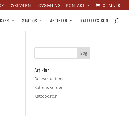
OP
DYREVÆRN
LOVGIVNING
KONTAKT
0 EMNER
IKKER
STØT OS
ARTIKLER
KATTELEKSIKON
Artikler
Det var kattens
Kattens verden
Katteposten