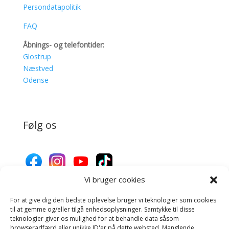
Persondatapolitik
FAQ
Åbnings- og telefontider:
Glostrup
Næstved
Odense
Følg os
Vi bruger cookies
For at give dig den bedste oplevelse bruger vi teknologier som cookies
Donér til Inges Kattehjem
til at gemme og/eller tilgå enhedsoplysninger. Samtykke til disse
teknologier giver os mulighed for at behandle data såsom
browseradfærd eller unikke ID'er på dette websted. Manglende