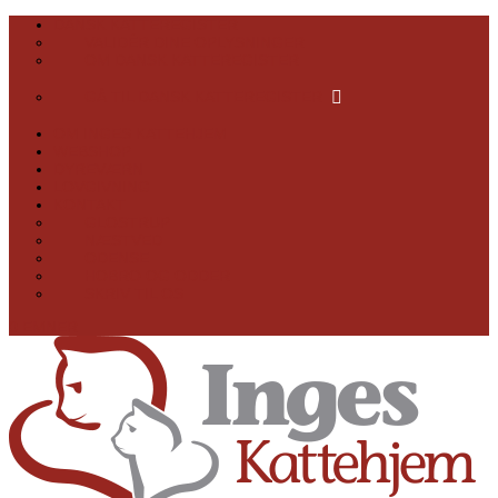
DANSK KATTEREGISTER
VALIDÉR DINE OPLYSNINGER
OM DANSK KATTEREGISTER
GÅ TIL DANSK KATTEREGISTER
OM INGES KATTEHJEM
WEBSHOP
DYREVÆRN
LOVGIVNING
KONTAKT
GLOSTRUP
NÆSTVED
ODENSE
HOBRO OG ODDER
SKRIV TIL OS
0 EMNER