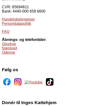
CVR: 65694611
Bank: 4440-000 658 6600
Handelsbetingelser
Persondatapolitik
FAQ
Åbnings- og telefontider:
Glostrup
Næstved
Odense
Følg os
Donér til Inges Kattehjem