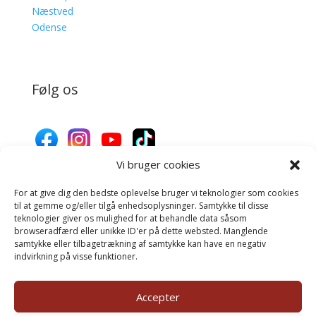
Næstved
Odense
Følg os
Vi bruger cookies
For at give dig den bedste oplevelse bruger vi teknologier som cookies
Donér til Inges Kattehjem
til at gemme og/eller tilgå enhedsoplysninger. Samtykke til disse
teknologier giver os mulighed for at behandle data såsom
browseradfærd eller unikke ID'er på dette websted. Manglende
samtykke eller tilbagetrækning af samtykke kan have en negativ
Donér
indvirkning på visse funktioner.
Accepter