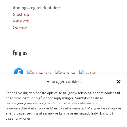
Åbnings- og telefontider:
Glostrup
Næstved
Odense
Følg os
Vi bruger cookies
For at give dig den bedste oplevelse bruger vi teknologier som cookies til
Donér til Inges Kattehjem
at gemme og/eller tilgå enhedsoplysninger. Samtykke til disse
teknologier giver os mulighed for at behandle data såsom
browseradfærd eller unikke ID'er på dette websted. Manglende samtykke
eller tilbagetrækning af samtykke kan have en negativ indvirkning på
DONÉR
visse funktioner.