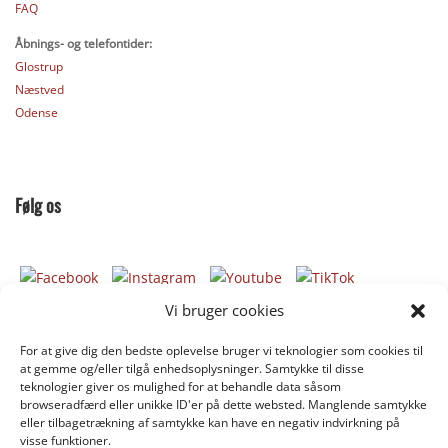
FAQ
Åbnings- og telefontider:
Glostrup
Næstved
Odense
Følg os
Vi bruger cookies
For at give dig den bedste oplevelse bruger vi teknologier som cookies til
Donér til Inges Kattehjem
at gemme og/eller tilgå enhedsoplysninger. Samtykke til disse
teknologier giver os mulighed for at behandle data såsom
browseradfærd eller unikke ID'er på dette websted. Manglende samtykke
eller tilbagetrækning af samtykke kan have en negativ indvirkning på
DONÉR
visse funktioner.