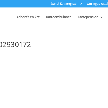
Dansk Katteregister
Om Inges katte
Adoptér en kat
Katteambulance
Kattepension
02930172