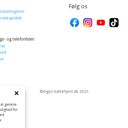
Følg os
lsbetingelser
ndatapolitik
gs- og telefontider:
rup
ved
se
©inges-kattehjem.dk 2025
il at gemme
mulighed for
ed.
v