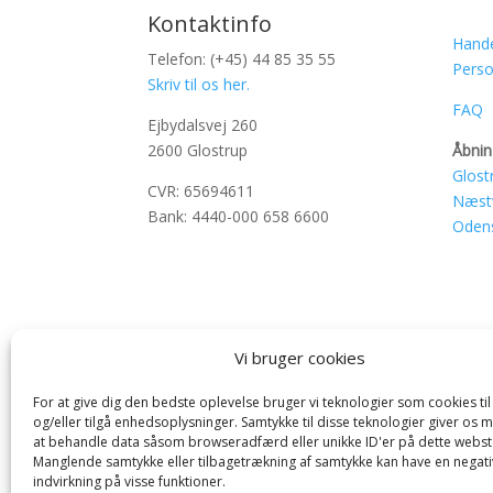
Kontaktinfo
Hande
Telefon: (+45) 44 85 35 55
Perso
Skriv til os her.
FAQ
Ejbydalsvej 260
2600 Glostrup
Åbnin
Glost
CVR: 65694611
Næst
Bank: 4440-000 658 6600
Oden
Vi bruger cookies
For at give dig den bedste oplevelse bruger vi teknologier som cookies t
og/eller tilgå enhedsoplysninger. Samtykke til disse teknologier giver os 
at behandle data såsom browseradfærd eller unikke ID'er på dette webst
Manglende samtykke eller tilbagetrækning af samtykke kan have en negati
indvirkning på visse funktioner.