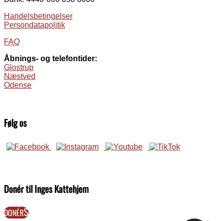
Handelsbetingelser
Persondatapolitik
FAQ
Åbnings- og telefontider:
Glostrup
Næstved
Odense
Følg os
Donér til Inges Kattehjem
DONÉR