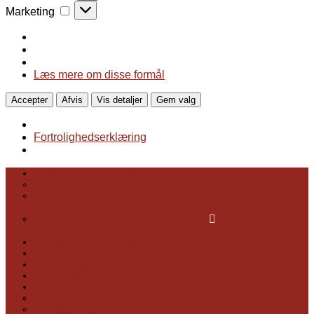
Marketing
Marketing
Læs mere om disse formål
Accepter
Afvis
Vis detaljer
Gem valg
Fortrolighedserklæring
DANSK KATTEREGISTER
VALIDÉR DINE OPLYSNINGER
OM DANSK KATTEREGISTER
GÅ TIL DANSK KATTEREGISTER
OM INGES KATTEHJEM
WEBSHOP
DYREVÆRN
LOVGIVNING
KONTAKT
GLOSTRUP
NÆSTVED