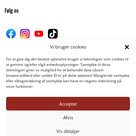
Følg os
Vi bruger cookies
For at give dig den bedste oplevelse bruger vi teknologier som cookies til
Donér til Inges Kattehjem
at gemme og/eller tilgå enhedsoplysninger. Samtykke til disse
teknologier giver os mulighed for at behandle data såsom
browseradfærd eller unikke ID'er på dette websted. Manglende samtykke
eller tilbagetrækning af samtykke kan have en negativ indvirkning på
DONÉR
visse funktioner.
Accepter
©INGES-KATTEHJEM.DK 2025
Afvis
Vis detaljer
1