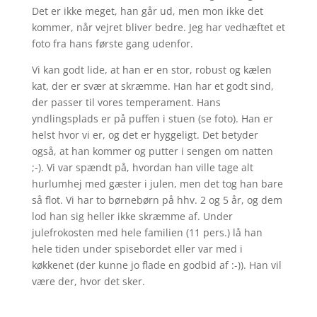
Det er ikke meget, han går ud, men mon ikke det
kommer, når vejret bliver bedre. Jeg har vedhæftet et
foto fra hans første gang udenfor.
Vi kan godt lide, at han er en stor, robust og kælen
kat, der er svær at skræmme. Han har et godt sind,
der passer til vores temperament. Hans
yndlingsplads er på puffen i stuen (se foto). Han er
helst hvor vi er, og det er hyggeligt. Det betyder
også, at han kommer og putter i sengen om natten
;-). Vi var spændt på, hvordan han ville tage alt
hurlumhej med gæster i julen, men det tog han bare
så flot. Vi har to børnebørn på hhv. 2 og 5 år, og dem
lod han sig heller ikke skræmme af. Under
julefrokosten med hele familien (11 pers.) lå han
hele tiden under spisebordet eller var med i
køkkenet (der kunne jo flade en godbid af :-)). Han vil
være der, hvor det sker.