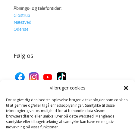
Åbnings- og telefontider:
Glostrup
Næstved
Odense
Følg os
Vi bruger cookies
For at give dig den bedste oplevelse bruger vi teknologier som cookies
Donér til Inges Kattehjem
til at gemme og/eller tilgå enhedsoplysninger. Samtykke til disse
teknologier giver os mulighed for at behandle data såsom
browseradfærd eller unikke ID'er på dette websted. Manglende
samtykke eller tilbagetrækning af samtykke kan have en negativ
Donér
indvirkning på visse funktioner.