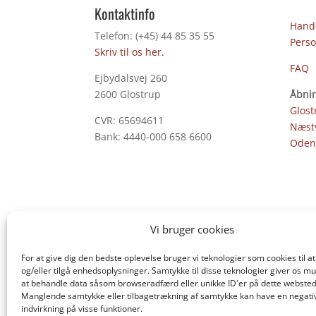
Kontaktinfo
Hande
Telefon: (+45) 44 85 35 55
Perso
Skriv til os her.
FAQ
Ejbydalsvej 260
2600 Glostrup
Åbnin
Glost
CVR: 65694611
Næst
Bank: 4440-000 658 6600
Oden
Vi bruger cookies
For at give dig den bedste oplevelse bruger vi teknologier som cookies til
og/eller tilgå enhedsoplysninger. Samtykke til disse teknologier giver os mu
at behandle data såsom browseradfærd eller unikke ID'er på dette websted
Manglende samtykke eller tilbagetrækning af samtykke kan have en negati
indvirkning på visse funktioner.