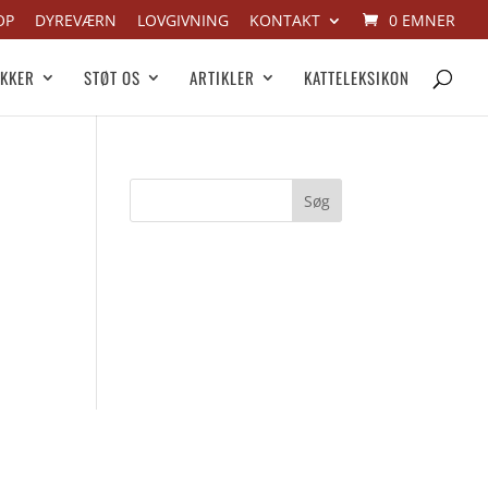
OP
DYREVÆRN
LOVGIVNING
KONTAKT
0 EMNER
IKKER
STØT OS
ARTIKLER
KATTELEKSIKON