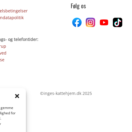
Følg os
lsbetingelser
ndatapolitik
gs- og telefontider:
rup
ved
se
©inges-kattehjem.dk 2025
 at gemme
lighed for
.
v