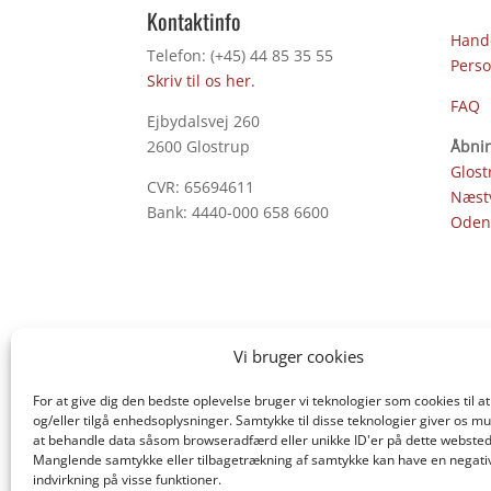
Kontaktinfo
Hande
Telefon: (+45) 44 85 35 55
Perso
Skriv til os her.
FAQ
Ejbydalsvej 260
2600 Glostrup
Åbnin
Glost
CVR: 65694611
Næst
Bank: 4440-000 658 6600
Oden
Vi bruger cookies
For at give dig den bedste oplevelse bruger vi teknologier som cookies til
og/eller tilgå enhedsoplysninger. Samtykke til disse teknologier giver os mu
at behandle data såsom browseradfærd eller unikke ID'er på dette websted
Manglende samtykke eller tilbagetrækning af samtykke kan have en negati
indvirkning på visse funktioner.