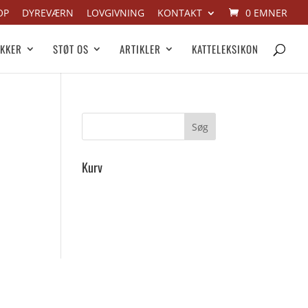
OP
DYREVÆRN
LOVGIVNING
KONTAKT
0 EMNER
IKKER
STØT OS
ARTIKLER
KATTELEKSIKON
Kurv