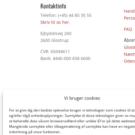
Kontaktinfo
Hande
Telefon: (+45) 44 85 35 55
Perso
Skriv til os her.
FAQ
Ejbydalsvej 260
2600 Glostrup
Åbnin
Glost
CVR: 65694611
Næst
Bank: 4440-000 658 6600
Oden
Vi bruger cookies
For at give dig den bedste oplevelse bruger vi teknologier som cookies til
og/eller tilgå enhedsoplysninger. Samtykke til disse teknologier giver os mu
at behandle data såsom browseradfærd eller unikke ID'er på dette websted
Manglende samtykke eller tilbagetrækning af samtykke kan have en negati
indvirkning på visse funktioner.