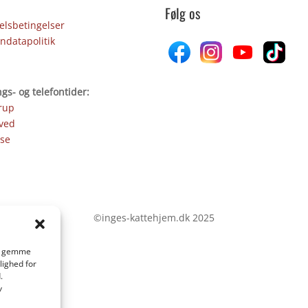
Følg os
lsbetingelser
ndatapolitik
gs- og telefontider:
rup
ved
se
©inges-kattehjem.dk 2025
 at gemme
lighed for
.
v