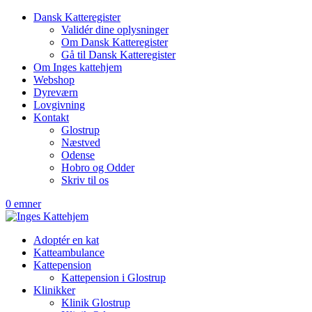
Dansk Katteregister
Validér dine oplysninger
Om Dansk Katteregister
Gå til Dansk Katteregister
Om Inges kattehjem
Webshop
Dyreværn
Lovgivning
Kontakt
Glostrup
Næstved
Odense
Hobro og Odder
Skriv til os
0 emner
Adoptér en kat
Katteambulance
Kattepension
Kattepension i Glostrup
Klinikker
Klinik Glostrup