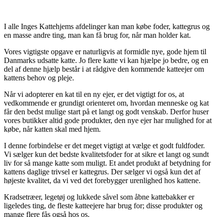
I alle Inges Kattehjems afdelinger kan man købe foder, kattegrus og
en masse andre ting, man kan få brug for, når man holder kat.
Vores vigtigste opgave er naturligvis at formidle nye, gode hjem til
Danmarks udsatte katte. Jo flere katte vi kan hjælpe jo bedre, og en
del af denne hjælp består i at rådgive den kommende katteejer om
kattens behov og pleje.
Når vi adopterer en kat til en ny ejer, er det vigtigt for os, at
vedkommende er grundigt orienteret om, hvordan menneske og kat
får den bedst mulige start på et langt og godt venskab. Derfor huser
vores butikker altid gode produkter, den nye ejer har mulighed for at
købe, når katten skal med hjem.
I denne forbindelse er det meget vigtigt at vælge et godt fuldfoder.
Vi sælger kun det bedste kvalitetsfoder for at sikre et langt og sundt
liv for så mange katte som muligt. Et andet produkt af betydning for
kattens daglige trivsel er kattegrus. Der sælger vi også kun det af
højeste kvalitet, da vi ved det forebygger urenlighed hos kattene.
Kradsetræer, legetøj og lukkede såvel som åbne kattebakker er
ligeledes ting, de fleste katteejere har brug for; disse produkter og
mange flere fås også hos os.