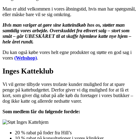
Man er altid velkommen i vores åbningstid, hvis man har spørgsmål,
eller måske bare vil se sig omkring.
Hvis man vælger at gøre sine katteindkøb hos os, støtter man
samtidig vores arbejde. Overskuddet fra ethvert salg – stort som
småt – går UBESKÅRET til at skaffe hjemløse katte nye hjem –
hele året rundt.
Du kan også købe vores helt egne produkter og støtte en god sag i
vores
(Webshop)
.
Inges Katteklub
Vi vil gerne tilbyde vores trofaste kunder mulighed for at spare
penge på kattebudgettet. Derfor giver vi dig mulighed for at få et
kort, som giver dig rabat på alle køb du foretager i vores butikker –
dog ikke katte og allerede nedsatte varer.
Som medlem får du følgende fordele:
20 % rabat på foder fra Hill’s
10 % rabat på konsultationer i vores klinikker.