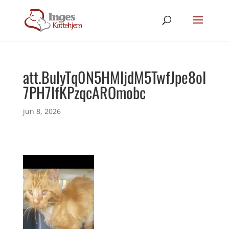
att.BulyTq0N5HMIjdM5TwfJpe8oI
7PH7IfKPzqcAROmobc
jun 8, 2026