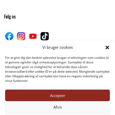
Følg os
Vi bruger cookies
For at give dig den bedste oplevelse bruger vi teknologier som cookies til
Donér til Inges Kattehjem
at gemme og/eller tilgå enhedsoplysninger. Samtykke til disse
teknologier giver os mulighed for at behandle data såsom
browseradfærd eller unikke ID'er på dette websted. Manglende samtykke
eller tilbagetrækning af samtykke kan have en negativ indvirkning på
DONÉR
visse funktioner.
Accepter
©INGES-KATTEHJEM.DK 2025
Afvis