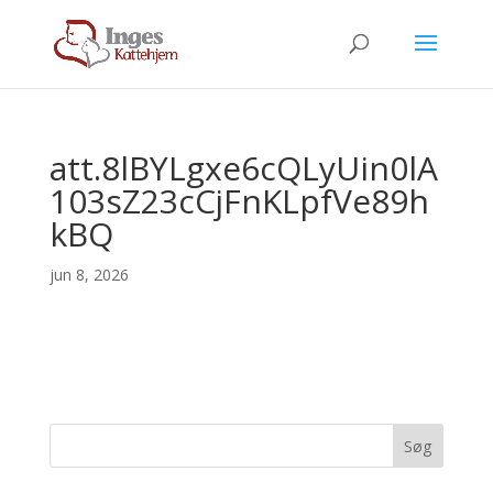
att.8lBYLgxe6cQLyUin0lA
103sZ23cCjFnKLpfVe89h
kBQ
jun 8, 2026