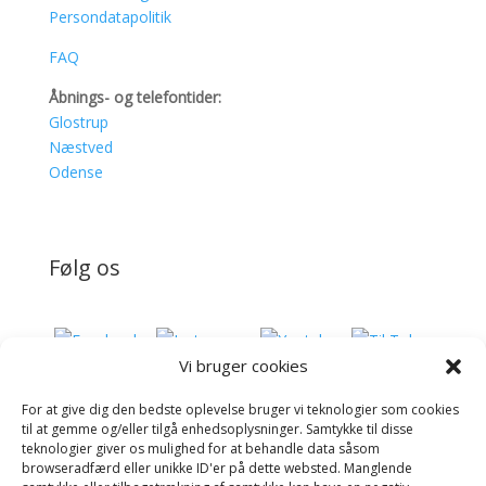
Persondatapolitik
FAQ
Åbnings- og telefontider:
Glostrup
Næstved
Odense
Følg os
Vi bruger cookies
For at give dig den bedste oplevelse bruger vi teknologier som cookies
Donér til Inges Kattehjem
til at gemme og/eller tilgå enhedsoplysninger. Samtykke til disse
teknologier giver os mulighed for at behandle data såsom
browseradfærd eller unikke ID'er på dette websted. Manglende