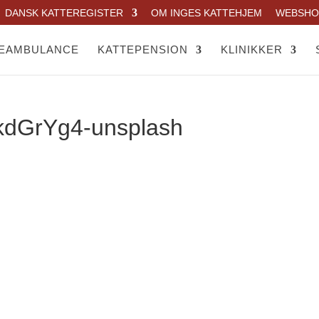
DANSK KATTEREGISTER
OM INGES KATTEHJEM
WEBSHO
TEAMBULANCE
KATTEPENSION
KLINIKKER
kdGrYg4-unsplash