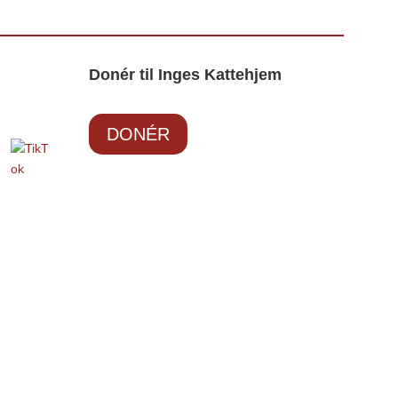
Donér til Inges Kattehjem
DONÉR