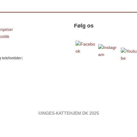
Følg os
ingelser
olitik
 telefontider:
©INGES-KATTEHJEM.DK 2025