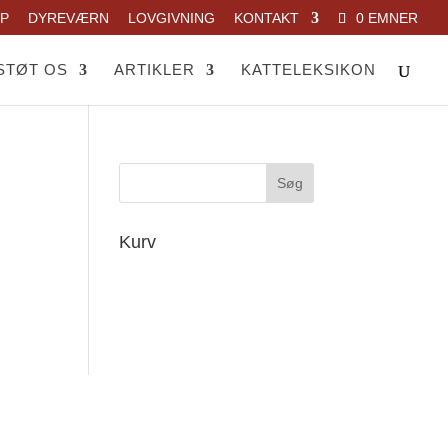
P
DYREVÆRN
LOVGIVNING
KONTAKT
0 EMNER
STØT OS
ARTIKLER
KATTELEKSIKON
Kurv