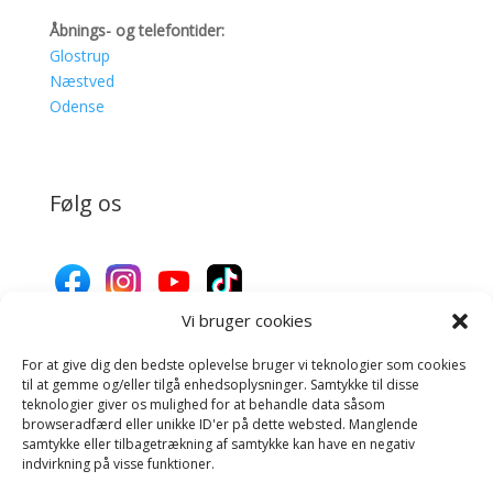
Åbnings- og telefontider:
Glostrup
Næstved
Odense
Følg os
Vi bruger cookies
For at give dig den bedste oplevelse bruger vi teknologier som cookies
Donér til Inges Kattehjem
til at gemme og/eller tilgå enhedsoplysninger. Samtykke til disse
teknologier giver os mulighed for at behandle data såsom
browseradfærd eller unikke ID'er på dette websted. Manglende
samtykke eller tilbagetrækning af samtykke kan have en negativ
Donér
indvirkning på visse funktioner.