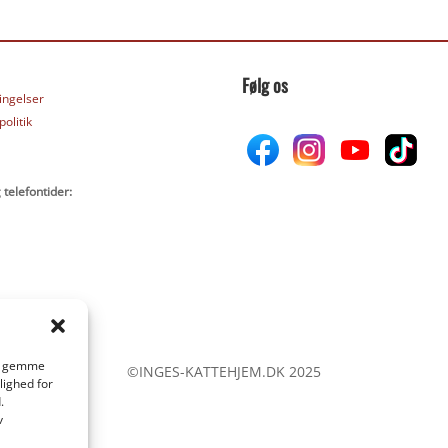
Følg os
ingelser
olitik
 telefontider:
 at gemme
©INGES-KATTEHJEM.DK 2025
lighed for
.
v