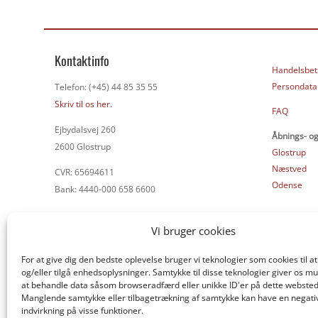
Kontaktinfo
Handelsbet
Persondatap
Telefon: (+45) 44 85 35 55
Skriv til os her.
FAQ
Ejbydalsvej 260
Åbnings- og
2600 Glostrup
Glostrup
Næstved
CVR: 65694611
Odense
Bank: 4440-000 658 6600
Vi bruger cookies
For at give dig den bedste oplevelse bruger vi teknologier som cookies til
og/eller tilgå enhedsoplysninger. Samtykke til disse teknologier giver os mu
at behandle data såsom browseradfærd eller unikke ID'er på dette websted
Manglende samtykke eller tilbagetrækning af samtykke kan have en negati
indvirkning på visse funktioner.