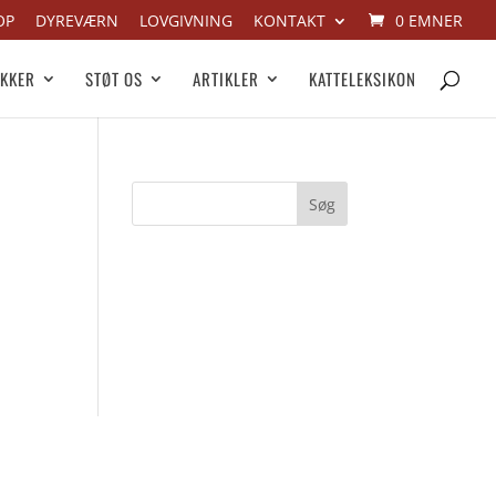
OP
DYREVÆRN
LOVGIVNING
KONTAKT
0 EMNER
IKKER
STØT OS
ARTIKLER
KATTELEKSIKON