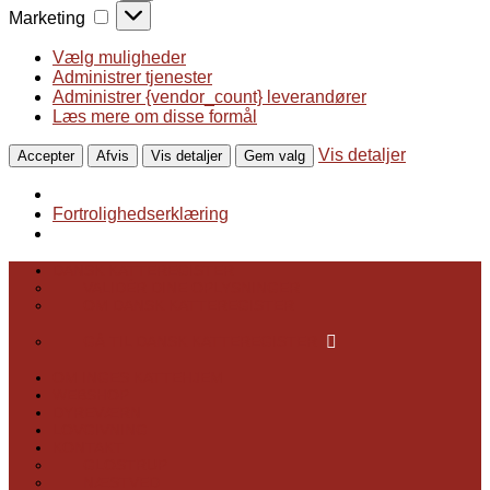
Marketing
Marketing
Vælg muligheder
Administrer tjenester
Administrer {vendor_count} leverandører
Læs mere om disse formål
Vis detaljer
Accepter
Afvis
Vis detaljer
Gem valg
Fortrolighedserklæring
DANSK KATTEREGISTER
VALIDÉR DINE OPLYSNINGER
OM DANSK KATTEREGISTER
GÅ TIL DANSK KATTEREGISTER
OM INGES KATTEHJEM
WEBSHOP
DYREVÆRN
LOVGIVNING
KONTAKT
GLOSTRUP
NÆSTVED