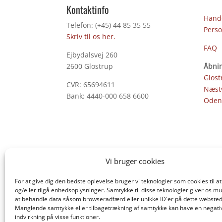
Kontaktinfo
Hande
Telefon: (+45) 44 85 35 55
Perso
Skriv til os her.
FAQ
Ejbydalsvej 260
2600 Glostrup
Åbnin
Glost
CVR: 65694611
Næst
Bank: 4440-000 658 6600
Oden
Vi bruger cookies
For at give dig den bedste oplevelse bruger vi teknologier som cookies til
og/eller tilgå enhedsoplysninger. Samtykke til disse teknologier giver os mu
at behandle data såsom browseradfærd eller unikke ID'er på dette websted
Manglende samtykke eller tilbagetrækning af samtykke kan have en negati
indvirkning på visse funktioner.