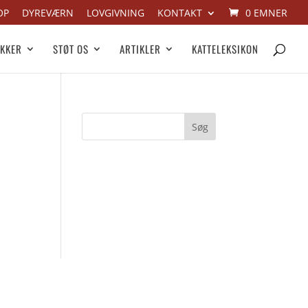
OP
DYREVÆRN
LOVGIVNING
KONTAKT
0 EMNER
IKKER
STØT OS
ARTIKLER
KATTELEKSIKON