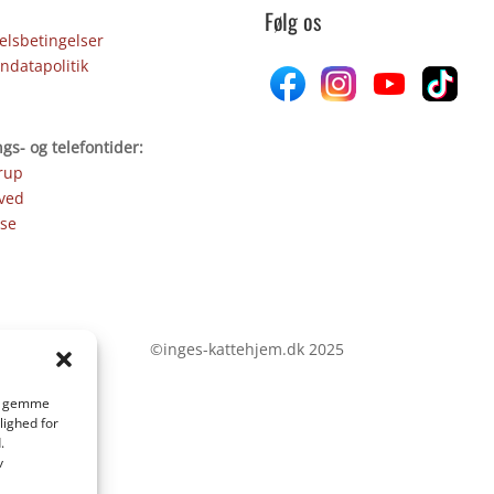
Følg os
lsbetingelser
ndatapolitik
gs- og telefontider:
rup
ved
se
©inges-kattehjem.dk 2025
 at gemme
lighed for
.
v