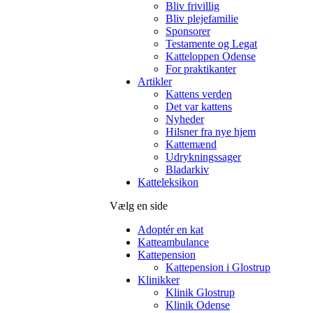
Bliv frivillig
Bliv plejefamilie
Sponsorer
Testamente og Legat
Katteloppen Odense
For praktikanter
Artikler
Kattens verden
Det var kattens
Nyheder
Hilsner fra nye hjem
Kattemænd
Udrykningssager
Bladarkiv
Katteleksikon
Vælg en side
Adoptér en kat
Katteambulance
Kattepension
Kattepension i Glostrup
Klinikker
Klinik Glostrup
Klinik Odense