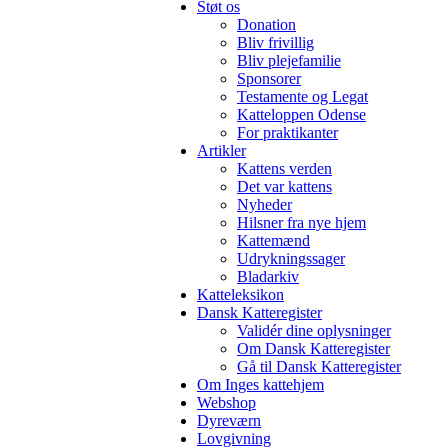
Støt os
Donation
Bliv frivillig
Bliv plejefamilie
Sponsorer
Testamente og Legat
Katteloppen Odense
For praktikanter
Artikler
Kattens verden
Det var kattens
Nyheder
Hilsner fra nye hjem
Kattemænd
Udrykningssager
Bladarkiv
Katteleksikon
Dansk Katteregister
Validér dine oplysninger
Om Dansk Katteregister
Gå til Dansk Katteregister
Om Inges kattehjem
Webshop
Dyreværn
Lovgivning