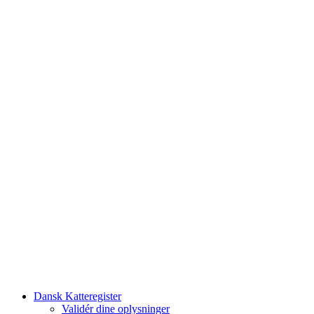
Dansk Katteregister
Validér dine oplysninger