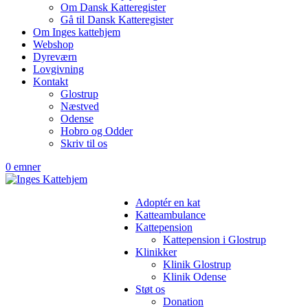
Om Dansk Katteregister
Gå til Dansk Katteregister
Om Inges kattehjem
Webshop
Dyreværn
Lovgivning
Kontakt
Glostrup
Næstved
Odense
Hobro og Odder
Skriv til os
0 emner
Adoptér en kat
Katteambulance
Kattepension
Kattepension i Glostrup
Klinikker
Klinik Glostrup
Klinik Odense
Støt os
Donation