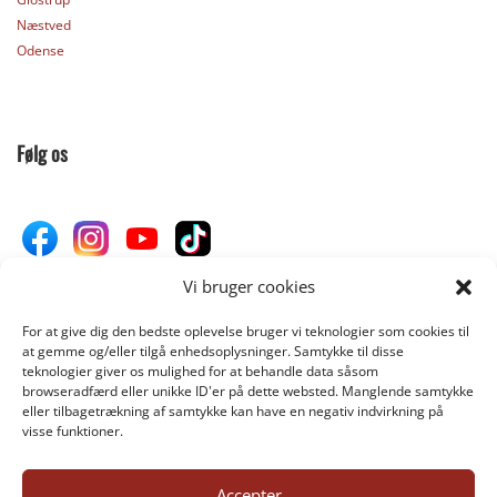
Næstved
Odense
Følg os
Vi bruger cookies
For at give dig den bedste oplevelse bruger vi teknologier som cookies til
Donér til Inges Kattehjem
at gemme og/eller tilgå enhedsoplysninger. Samtykke til disse
teknologier giver os mulighed for at behandle data såsom
browseradfærd eller unikke ID'er på dette websted. Manglende samtykke
eller tilbagetrækning af samtykke kan have en negativ indvirkning på
DONÉR
visse funktioner.
Accepter