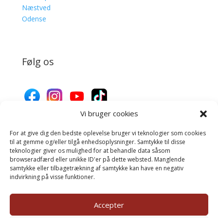
Næstved
Odense
Følg os
Vi bruger cookies
For at give dig den bedste oplevelse bruger vi teknologier som cookies
Donér til Inges Kattehjem
til at gemme og/eller tilgå enhedsoplysninger. Samtykke til disse
teknologier giver os mulighed for at behandle data såsom
browseradfærd eller unikke ID'er på dette websted. Manglende
samtykke eller tilbagetrækning af samtykke kan have en negativ
Donér
indvirkning på visse funktioner.
Accepter