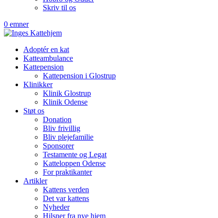
Skriv til os
0 emner
Adoptér en kat
Katteambulance
Kattepension
Kattepension i Glostrup
Klinikker
Klinik Glostrup
Klinik Odense
Støt os
Donation
Bliv frivillig
Bliv plejefamilie
Sponsorer
Testamente og Legat
Katteloppen Odense
For praktikanter
Artikler
Kattens verden
Det var kattens
Nyheder
Hilsner fra nye hjem