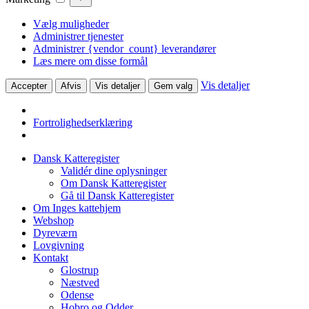
Vælg muligheder
Administrer tjenester
Administrer {vendor_count} leverandører
Læs mere om disse formål
Vis detaljer
Accepter
Afvis
Vis detaljer
Gem valg
Fortrolighedserklæring
Dansk Katteregister
Validér dine oplysninger
Om Dansk Katteregister
Gå til Dansk Katteregister
Om Inges kattehjem
Webshop
Dyreværn
Lovgivning
Kontakt
Glostrup
Næstved
Odense
Hobro og Odder