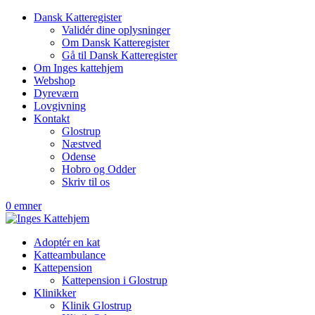
Dansk Katteregister
Validér dine oplysninger
Om Dansk Katteregister
Gå til Dansk Katteregister
Om Inges kattehjem
Webshop
Dyreværn
Lovgivning
Kontakt
Glostrup
Næstved
Odense
Hobro og Odder
Skriv til os
0 emner
Adoptér en kat
Katteambulance
Kattepension
Kattepension i Glostrup
Klinikker
Klinik Glostrup