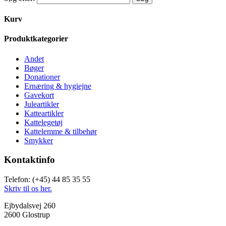
Kurv
Produktkategorier
Andet
Bøger
Donationer
Ernæring & hygiejne
Gavekort
Juleartikler
Katteartikler
Kattelegetøj
Kattelemme & tilbehør
Smykker
Kontaktinfo
Telefon: (+45) 44 85 35 55
Skriv til os her.
Ejbydalsvej 260
2600 Glostrup