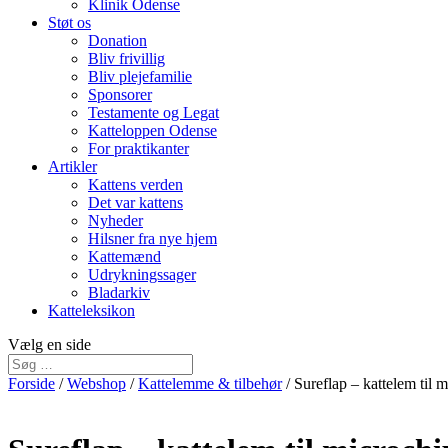
Klinik Odense
Støt os
Donation
Bliv frivillig
Bliv plejefamilie
Sponsorer
Testamente og Legat
Katteloppen Odense
For praktikanter
Artikler
Kattens verden
Det var kattens
Nyheder
Hilsner fra nye hjem
Kattemænd
Udrykningssager
Bladarkiv
Katteleksikon
Vælg en side
Forside
/
Webshop
/
Kattelemme & tilbehør
/ Sureflap – kattelem til 